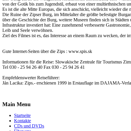
von der Gotik bis zum Jugendstil, erbaut von einer multiethnischen u
Es ist die alte Mitte Europas, die sich anschickt, vielleicht wieder di
Die Ruine der Zipser Burg, im Mittelalter die größte befestigte Burg
über die Geschichte der Burg, weitere Museen finden sich in Städten 
Infrastruktur investiert hat: Eine zunehmend verbesserte Gastronomie
Leib und Seele verwöhnen.
Ziel des Filmes ist es, das Interesse an einem Raum zu wecken, der i
Gute Internet-Seiten über die Zips : www.spis.sk
Informationen für die Reise: Slowakische Zentrale für Tourismus Zi
Tel 030 - 25 94 26 40 Fax 030 - 25 94 26 41
Empfehlenswerter Reiseführer:
Ján Lacika: Zips.- erschienen 1999 in Erstauflage im DAJAMA-Ver
Main Menu
Startseite
Kontakte
CDs und DVDs