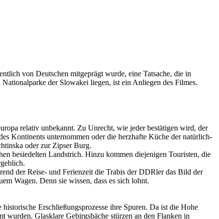
sentlich von Deutschen mitgeprägt wurde, eine Tatsache, die in
Nationalparke der Slowakei liegen, ist ein Anliegen des Filmes.
ropa relativ unbekannt. Zu Unrecht, wie jeder bestätigen wird, der
te des Kontinents unternommen oder die herzhafte Küche der natürlich-
htinska oder zur Zipser Burg.
hen besiedelten Landstrich. Hinzu kommen diejenigen Touristen, die
geblich.
rend der Reise- und Ferienzeit die Trabis der DDRler das Bild der
uem Wagen. Denn sie wissen, dass es sich lohnt.
e historische Erschließungsprozesse ihre Spuren. Da ist die Hohe
rmt wurden. Glasklare Gebirgsbäche stürzen an den Flanken in