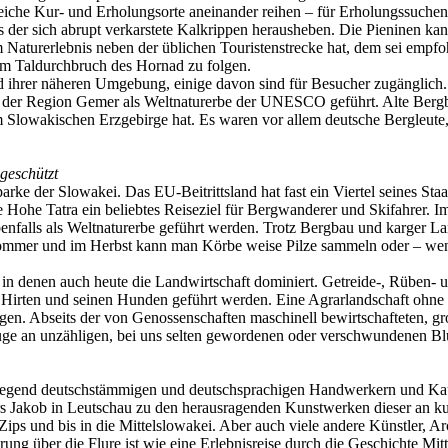
reiche Kur- und Erholungsorte aneinander reihen – für Erholungssuchen
aus der sich abrupt verkarstete Kalkrippen herausheben. Die Pieninen 
 Naturerlebnis neben der üblichen Touristenstrecke hat, dem sei empf
em Taldurchbruch des Hornad zu folgen.
nd ihrer näheren Umgebung, einige davon sind für Besucher zugänglich
der Region Gemer als Weltnaturerbe der UNESCO geführt. Alte Bergbau
Slowakischen Erzgebirge hat. Es waren vor allem deutsche Bergleute, d
 geschützt
ke der Slowakei. Das EU-Beitrittsland hat fast ein Viertel seines Staa
ie Hohe Tatra ein beliebtes Reiseziel für Bergwanderer und Skifahrer. I
benfalls als Weltnaturerbe geführt werden. Trotz Bergbau und karger L
 Sommer und im Herbst kann man Körbe weise Pilze sammeln oder – w
n denen auch heute die Landwirtschaft dominiert. Getreide-, Rüben- u
 Hirten und seinen Hunden geführt werden. Eine Agrarlandschaft ohne
ngen. Abseits der von Genossenschaften maschinell bewirtschafteten,
Auge an unzähligen, bei uns selten gewordenen oder verschwundenen 
egend deutschstämmigen und deutschsprachigen Handwerkern und Kaufle
ers Jakob in Leutschau zu den herausragenden Kunstwerken dieser an k
Zips und bis in die Mittelslowakei. Aber auch viele andere Künstler, A
rung über die Flure ist wie eine Erlebnisreise durch die Geschichte M