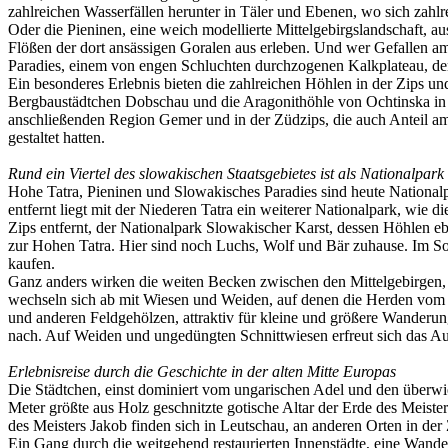
zahlreichen Wasserfällen herunter in Täler und Ebenen, wo sich zahl
Oder die Pieninen, eine weich modellierte Mittelgebirgslandschaft, 
Flößen der dort ansässigen Goralen aus erleben. Und wer Gefallen am
Paradies, einem von engen Schluchten durchzogenen Kalkplateau, d
Ein besonderes Erlebnis bieten die zahlreichen Höhlen in der Zips u
Bergbaustädtchen Dobschau und die Aragonithöhle von Ochtinska in 
anschließenden Region Gemer und in der Züdzips, die auch Anteil am 
gestaltet hatten.
Rund ein Viertel des slowakischen Staatsgebietes ist als Nationalpark
Hohe Tatra, Pieninen und Slowakisches Paradies sind heute Nationalpar
entfernt liegt mit der Niederen Tatra ein weiterer Nationalpark, wie d
Zips entfernt, der Nationalpark Slowakischer Karst, dessen Höhlen e
zur Hohen Tatra. Hier sind noch Luchs, Wolf und Bär zuhause. Im
kaufen.
Ganz anders wirken die weiten Becken zwischen den Mittelgebirgen, i
wechseln sich ab mit Wiesen und Weiden, auf denen die Herden vom
und anderen Feldgehölzen, attraktiv für kleine und größere Wanderu
nach. Auf Weiden und ungedüngten Schnittwiesen erfreut sich das 
Erlebnisreise durch die Geschichte in der alten Mitte Europas
Die Städtchen, einst dominiert vom ungarischen Adel und den überwi
Meter größte aus Holz geschnitzte gotische Altar der Erde des Meist
des Meisters Jakob finden sich in Leutschau, an anderen Orten in der 
Ein Gang durch die weitgehend restaurierten Innenstädte, eine Wande