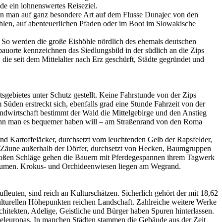
de ein lohnenswertes Reiseziel.
kann man auf ganz besondere Art auf dem Flusse Dunajec von den
ohlen, auf abenteuerlichen Pfaden oder im Boot im Slowakische
. So werden die große Eishöhle nördlich des ehemals deutschen
orte kennzeichnen das Siedlungsbild in der südlich an die Zips
ie seit dem Mittelalter nach Erz geschürft, Städte gegründet und
tsgebietes unter Schutz gestellt. Keine Fahrstunde von der Zips
m Süden erstreckt sich, ebenfalls grad eine Stunde Fahrzeit von der
andwirtschaft bestimmt der Wald die Mittelgebirge und den Anstieg
enn man es bequemer haben will – am Straßenrand von den Roma
nd Kartoffeläcker, durchsetzt vom leuchtenden Gelb der Rapsfelder,
 Zäune außerhalb der Dörfer, durchsetzt von Hecken, Baumgruppen
 großen Schläge gehen die Bauern mit Pferdegespannen ihrem Tagwerk
Blumen. Krokus- und Orchideenwiesen liegen am Wegrand.
uten, sind reich an Kulturschätzen. Sicherlich gehört der mit 18,62
ulturellen Höhepunkten reichen Landschaft. Zahlreiche weitere Werke
rchitekten, Adelige, Geistliche und Bürger haben Spuren hinterlassen.
itteleuropas. In manchen Städten stammen die Gebäude aus der Zeit