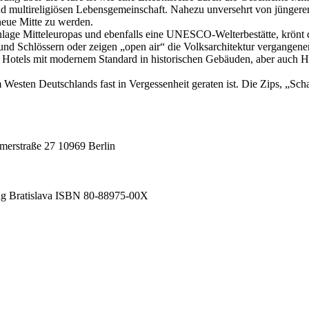
nd multireligiösen Lebensgemeinschaft. Nahezu unversehrt von jüngeren
e neue Mitte zu werden.
anlage Mitteleuropas und ebenfalls eine UNESCO-Welterbestätte, krönt d
und Schlössern oder zeigen „open air“ die Volksarchitektur vergangener 
, Hotels mit modernem Standard in historischen Gebäuden, aber auch He
m Westen Deutschlands fast in Vergessenheit geraten ist. Die Zips, „S
mmerstraße 27 10969 Berlin
lag Bratislava ISBN 80-88975-00X