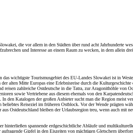
 Slowakei, die vor allem in den Städten über rund acht Jahrhunderte we
fzubrechen und Interesse an einem Raum zu wecken, in dem allein drei 
n das wichtigste Tourismusgebiet des EU-Landes Slowakei ist in Westeu
 in der alten Mitte Europas eine Erlebnisreise durch die Kulturgeschich
d reisen zahlreiche Ostdeutsche in die Tatra, zur Aragonithöhle von Oc
enioren sowie Vertriebene aus diesem ehemals von den Karpatendeutsc
 In den Katalogen der großen Anbieter sucht man die Region meist ver
n beliebtes Reiseziel im früheren Ostblock. Vor der Wende prägten wäh
 aus Ostdeutschland bleiben der Urlaubsregion treu, wenn auch mit ne
er hinterließen spannende erdgeschichtliche Abläufe und multikulturell
er aufragende Gipfel in den Eiszeiten von mächtigen Gletschern überfo