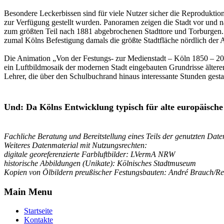
Besondere Leckerbissen sind für viele Nutzer sicher die Reprodukt
zur Verfügung gestellt wurden. Panoramen zeigen die Stadt vor und n
zum größten Teil nach 1881 abgebrochenen Stadttore und Torburgen. K
zumal Kölns Befestigung damals die größte Stadtfläche nördlich der 
Die Animation „Von der Festungs- zur Medienstadt – Köln 1850 – 2000“
ein Luftbildmosaik der modernen Stadt eingebauten Grundrisse älter
Lehrer, die über den Schulbuchrand hinaus interessante Stunden gesta
Und: Da Kölns Entwicklung typisch für alte europäische 
Fachliche Beratung und Bereitstellung eines Teils der genutzten Da
Weiteres Datenmaterial mit Nutzungsrechten:
digitale georeferenzierte Farbluftbilder: LVermA NRW
historische Abbildungen (Unikate): Kölnisches Stadtmuseum
Kopien von Ölbildern preußischer Festungsbauten: André Brauch/Re
Main Menu
Startseite
Kontakte