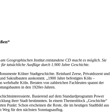
ußen“
 am Geographischen Institut entstandene CD macht es möglich. Sie
für tatsächliche Ausflüge durch 1.900 Jahre Geschichte.
e Monumente Kölner Stadtgeschichte. Reinhard Zeese, Privatdozent und
n und Sakralbauten auskommt. „1900 Jahre befestigtes Köln –
das wehrhafte Köln. Beraten von zahlreichen Fachleuten spannt der
estungsbauten in den 1920er-Jahren.
eschichtsinteressierte. Basierend auf dem Standardprogramm Power
wicklung ihrer Stadt bestimmten. In einem Themenblock „Geschichte“
ten Punkt: Schon erscheinen die Reste, die im heutigen Stadtbild aus
 den Weg für den nächsten Sonntagsauflug.