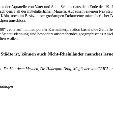
ionen der Aquarelle von Vater und Sohn Scheiner aus dem Ende des 19
ach dem Fall der mittelalterlichen Mauern. Auf einem eigenen Navigati
öln, noch im Besitz dieser großartigen Dokumente mittelalterlicher B
Alpen umschloss.
 , eine auf multitemporaler Karteninterpretation basierende Zeitraffe
er Stadtausdehnung sind besonders ansprechendes geographisches Ansch
lten wollen.
Städte ist, können auch Nicht-Rheinländer manches lernen
ten: Dr. Henriette Meynen, Dr. Hildegard Brog, Mitglieder von CRIFA
utlingen