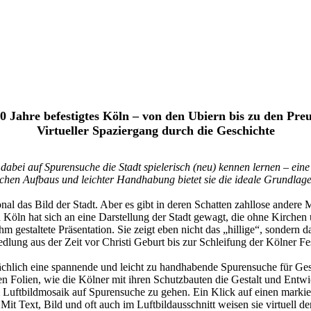
0 Jahre befestigtes Köln – von den Ubiern bis zu den Pre
Virtueller Spaziergang durch die Geschichte
ei auf Spurensuche die Stadt spielerisch (neu) kennen lernen – eine
chen Aufbaus und leichter Handhabung bietet sie die ideale Grundlage 
al das Bild der Stadt. Aber es gibt in deren Schatten zahllose ander
 Köln hat sich an eine Darstellung der Stadt gewagt, die ohne Kirche
m gestaltete Präsentation. Sie zeigt eben nicht das „hillige“, sondern 
dlung aus der Zeit vor Christi Geburt bis zur Schleifung der Kölner F
tsächlich eine spannende und leicht zu handhabende Spurensuche für G
ten Folien, wie die Kölner mit ihren Schutzbauten die Gestalt und Ent
 Luftbildmosaik auf Spurensuche zu gehen. Ein Klick auf einen markier
d. Mit Text, Bild und oft auch im Luftbildausschnitt weisen sie virtuell